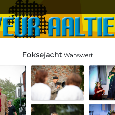
UR AALTIED
Foksejacht
Wanswert